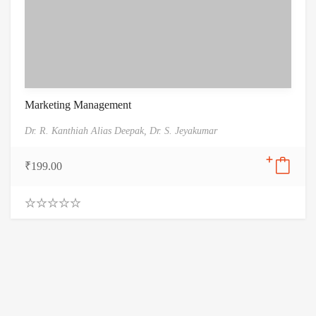
Marketing Management
Dr. R. Kanthiah Alias Deepak,
Dr. S. Jeyakumar
₹
199.00
0
.
0
0
o
u
t
o
f