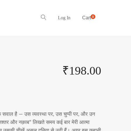
0
Log In
Cart
₹
198.00
एक सवाल है — उस व्यवस्था पर, उस चुप्पी पर, और उन
। “नश्तर और नक़ाब” लिखते समय कई बार मेरी आत्मा
िन उसकी चीख़ें असल दुनिया से उठी हैं। अगर इस कहानी