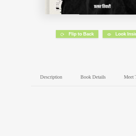
Flip to Back
Look Insi
Description
Book Details
Meet 